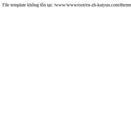
File template không tồn tại: /www/wwwroot/en-zh-kaiyun.com/the