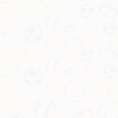
开云体育（kaiyun sports）通过开云APP为广大体育迷提
供NBA、CBA、足球联赛直播等精彩赛事内容。平台拥有
先进的直播技术，高清无延迟，实时数据分析及专业解说，
助您体验现场般的观赛感受。玩家通过APP更可随时随地
参与电子游戏与体育竞猜，畅享丰富互动玩法，感受非凡的