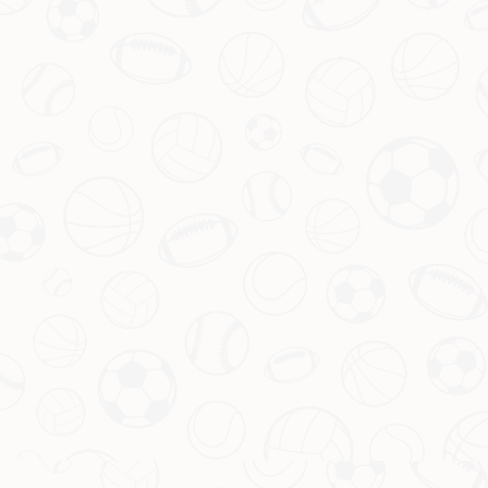
热门新闻
【西甲】巴萨4-1大胜塞维利亚，费尔明
进球兼吃红牌
2026-08-08
AC米兰标志性队徽设计欣赏
2026-08-08
每体：巴萨今夏瞄准弗林蓬，视其为新邓
弗里斯