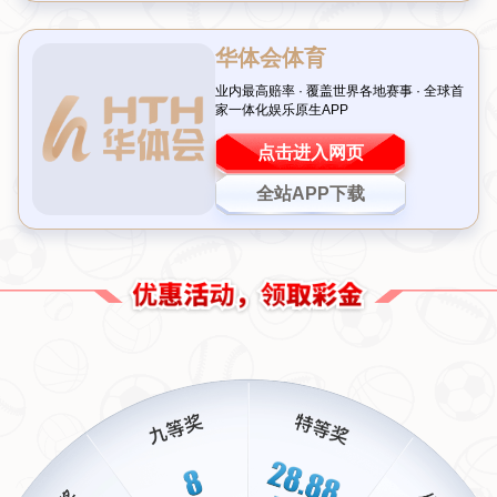
佳环境中成长。据悉，这里不仅有专业的草坪球场，还
有室内训练馆，适应各种天气条件下的训练需求。这样
的硬件条件，为培养未来的
国足新星
提供了强有力的支
持。
更重要的是，基地还引入了国际化的教练团队和科学化
的训练体系。通过与国外知名足球俱乐部的合作，年轻
球员能够接触到最前沿的战术理念和技术指导。这种模
式的引入，让人联想到西班牙拉玛西亚青训营的成功案
例——正是凭借系统化的培养机制，拉玛西亚为巴塞罗
那俱乐部输送了梅西、哈维等世界级球星。中国的这所
基地，或许也将成为孕育本土巨星的摇篮。
注重球员全面发展 塑造未来核心力量
除了硬件设施，这座
中国足球青训基地
更强调球员的全
面发展。在这里，青少年球员不仅接受足球技能培训，