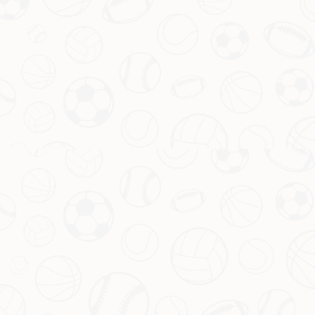
会各界也给予了极大的关注，许多企业纷纷赞助青少年
赛事，为基层选拔提供了资金支持。这种“政策+社会”的
双轮驱动模式，让中国足球的底层生态逐渐完善。
值得一提的是，这座基地还计划定期举办全国范围内的
选拔赛，发掘各地有潜质的苗子。这种举措无疑拓宽了
人才储备渠道，也让更多偏远地区的孩子有机会踏上职
业化道路。可以预见，随着类似项目的推广，中国的
青
少年足球培养体系
将更加健全，为国家队源源不断地输
送新鲜血液。
科技赋能 让训练更精准高效
在数字化时代，科技同样成为青训的重要助力。这座基
地配备了先进的数据分析系统，可以实时记录球员的表
现数据，包括跑动距离、传球成功率等关键指标。通过
这些数据的反馈，教练能够为每位球员量身定制训练计