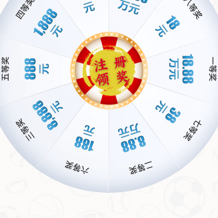
还会参与心理辅导、文化教育以及团队合作能力的培
养。这种全方位的教育模式，旨在让每一位小将都能成
为既有技术又有素养的职业球员。正如业内专家所言：
“足球不仅是身体的较量，更是智力和心态的比拼。”
以一位15岁的小球员小李为例，他在进入基地后，不仅
提升了盘带和射门技术，还通过心理辅导克服了比赛中
的紧张情绪。小李的故事只是众多学员中的一个缩影，
但足以看出基地在塑造未来人才方面的用心。这样的努
力，正是为了让更多孩子在未来成为支撑
国足崛起
的中
坚力量。
政策支持与社会关注 双重助力青训腾飞
近年来，国家对足球事业的支持力度不断加大，从校园
足球普及到职业联赛改革，再到如今的青训基地建设，
无不体现出高层对中国足球发展的决心。与此同时，社