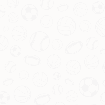
联系我们
友情链接
友情链接
联系我们
电话号码:
0832-5808882
邮箱:
admin@en-zh-kaiyun.com
地址:
山西省吕梁市中阳县暖泉镇