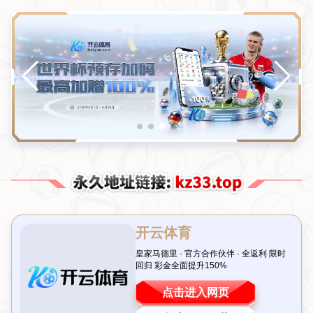
关于kaiyun sports
网站首页
关于KAIYUN SPORTS
关于kaiyun sports