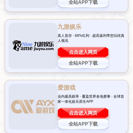
作为一家专业的网球训练学院，为青少年和成人提供从
基础到竞技水平的系统培训课程。课程涵盖发球技术、
步法移动、战术训练和比赛心理建设，由ATP和WTA认
证的网球教练团队授课。学院配备国际标准的网球场地
和先进训练工具，并定期举办网球比赛、选拔赛和会员
交流活动，助力学员迈向职业赛场。
客户满意度
90%
客服回复率
75%
产品完成率
95%