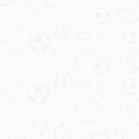
填项
*
姓名
*
邮箱
*
备注信息