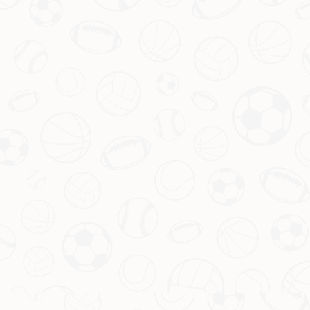
热门新闻
富勒姆的主场堡垒
2026-08-10
车迷视角下的安东内利惊险救车瞬间，视
觉震撼效果爆棚
2026-08-10