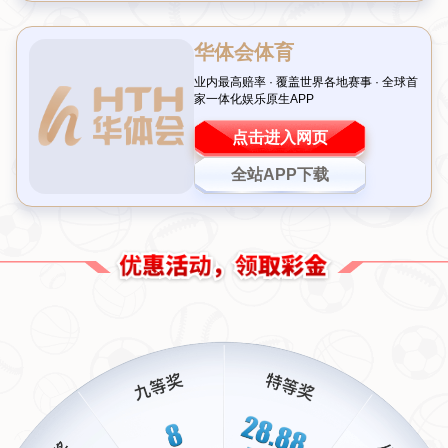
青年才俊为何能占据身价高位
近年来，足球市场对年轻球员的追捧达到了前所未有的
高度。在最新的
世界杯球员身价榜单
中，像法国队的姆
巴佩、英格兰队的贝林厄姆等名字赫然在列，他们的身
价均突破了1亿欧元大关。造成这一现象的原因主要有
两点：一是现代足球对速度、技术和体能的要求越来越
高，而年轻球员往往在这些方面更具优势；二是俱乐部