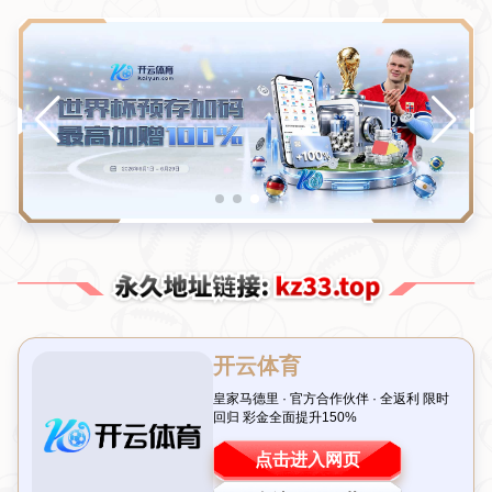
新闻资讯
网站首页
新闻资讯
发布时间:
2026-08-06T03:15:05+08:00
作者:
admin