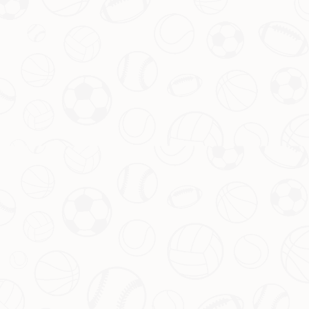
他的转会费估值已逼近1.2亿欧元。专家分析认为，贝林
厄姆的高身价不仅源于他的技术能力，更在于他具备成
为未来十年顶级中场的潜力。这正是
青年才俊
在转会市
场上备受青睐的原因之一。
值得注意的是，贝林厄姆的成功并非个例。类似的情况
还出现在西班牙队的佩德里、巴西队的维尼修斯等人身
上。他们都在20岁左右，却已在各自俱乐部和国家队扮
演重要角色。这种现象表明，现代足球正在加速进入“年
轻化”时代，而
世界杯球员身价榜单
则成为了这一趋势的
最佳佐证。
数据背后的深层意义
根据权威机构发布的数据，在当前
世界杯球员身价榜单
前十名中，有超过半数的球员年龄在25岁以下。这一比
例相较于十年前有了显著提升。
这不仅反映了足球市场