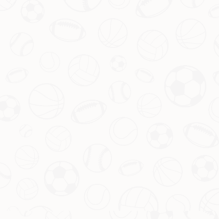
的变化，也暗示着未来几年内，更多新生代力量将主导
足坛格局
。对于球迷而言，这无疑是一个令人兴奋的时
代，因为我们正见证着一批批天才少年的成长；对于俱
乐部而言，如何发掘并培养这些
青年才俊
，将成为决定
其竞争力的关键。
此外，高昂的身价也带来了一定的争议。一方面，它体
现了市场对优秀人才的认可；另一方面，有人担忧这种
过高的估值可能导致泡沫化风险，尤其是在部分年轻球
员尚未证明自己稳定性时。对此，有业内人士建议，各
方应更加理性地看待这些数字，避免盲目炒作，确保足
球生态的健康发展。
结语无需赘述
通过以上分析可以看出，青年球员在最新一期的
世界杯