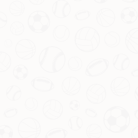
最新新闻
赛季回顾：曼城四大皆空，雷速聚焦刘易斯
2026-08-
表现评分
08
明智转会？卡塞米罗或因曼联低迷表现选择沙
2026-08-
特高薪机会
08
杜兰特太阳生涯：从高光绝杀到遗憾告别，
2026-08-
悲情一幕
08
回顾2006世界杯巅峰对决：决赛经典重现
2026-08-08