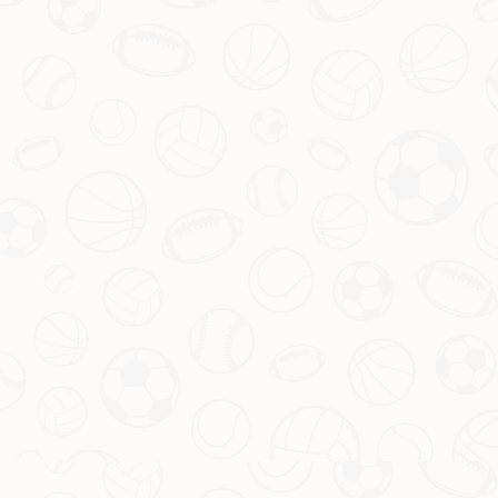
不误，随心所欲尽享体育激情。
栏目导航
关于kaiyun sports
我们的优势
新闻资讯
联系我们
友情链接