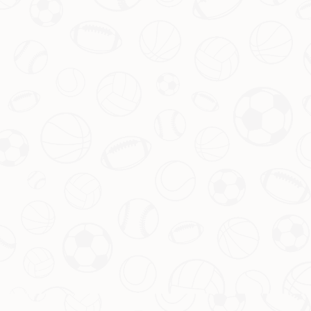
热门新闻
赛季回顾：曼城四大皆空，雷速聚焦刘易
斯表现评分
2026-08-08
明智转会？卡塞米罗或因曼联低迷表现选
择沙特高薪机会
2026-08-08
杜兰特太阳生涯：从高光绝杀到遗憾告
别，悲情一幕
2026-08-08