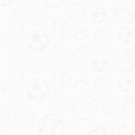
邮箱
*
备注信息