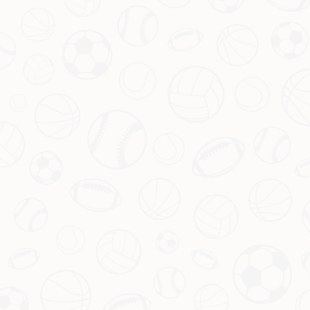
一代球迷加入这场狂欢。
站点导航：
百家乐网站-Baccarat 游戏玩法规则模拟器
APP下载
分享至:
上一篇
下一篇
需求表单
如果你有相关需求，请填写以下表单
注意：带*号为必
填项
*
姓名
*