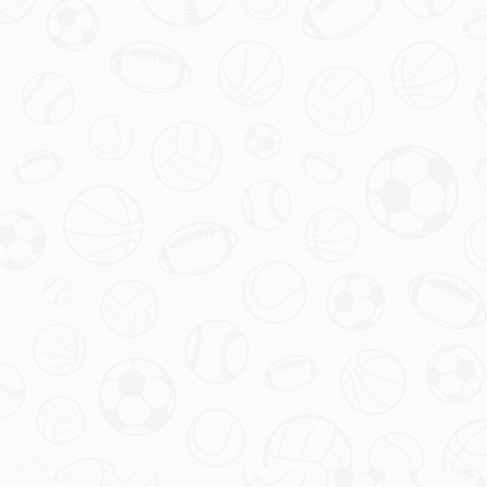
对决。这种紧张刺激的对局，正是球迷热爱这项赛事的
原因。
第四部分：数据背后的故事
回顾历届成绩，我们不难发现一些有趣的现象：巴西是
唯一一支参加过所有屆次并五次夺得
World Cup
champion
的国家；而德国和意大利紧随其后，各有四
次冠军入账。在亚军榜单上，德国、阿根廷和荷兰则多
次名列前茅。这些数据不仅反映了各队的实力，也折射
出不同时代足球风格的变化——从早期的攻势足球，到
如今更注重整体战术的打法。
通过这些回顾，我们可以看到每一支冠军队背后都有属
于自己的故事，每一个失利的队伍也值得尊敬。正因如
此，历届World Cup 的魅力才经久不衰，不断吸引着新