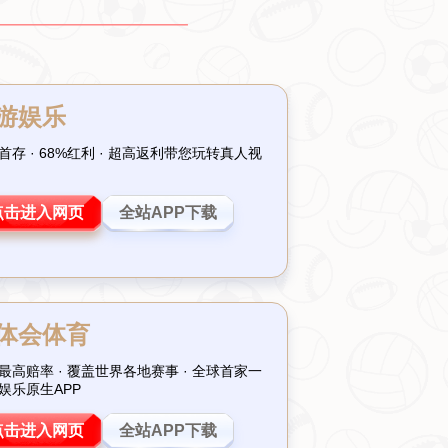
门新闻
NBA球星训练照曝光，季前准
备进入冲刺期
2026-08-07
FIFA宣布：2031年起女足世界
杯将扩军至48支球队
2026-08-07
英超最新赛程一览表