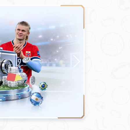
立即行动
系我们