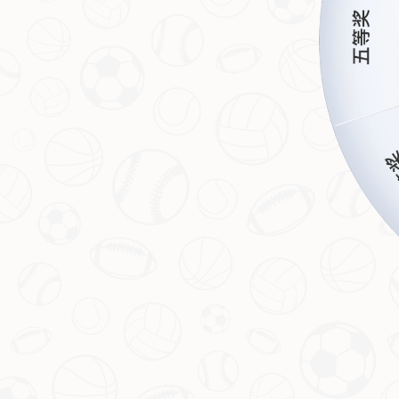
值得一提的是，在过往的一些赛事中，不少
的成绩。
比如某亚洲杯赛事中，一支被低估
晋级，还闯入了八强。
这种案例为国足提供
淘汰赛的大门依然敞开
。
影响排名的关键因素解析
球员状态与战术执行
球员的状态无疑是决定比赛结果的核心要素
但到了国家队层面，如何快速适应高强度的
安排是否得当，直接关系到球队在场上的发
限的反击机会，
国足的名次和晋级前景将更
对手分析与心理素质