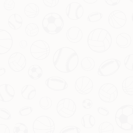
ination race晋级率52.1%
的预测，既是对国足实力的
挑战重重，但半数以上的出线希望足以激励每一位球
、解决问题，相信中国队完全有能力改写数据，用实
ang电子游戏APP下载
下一篇