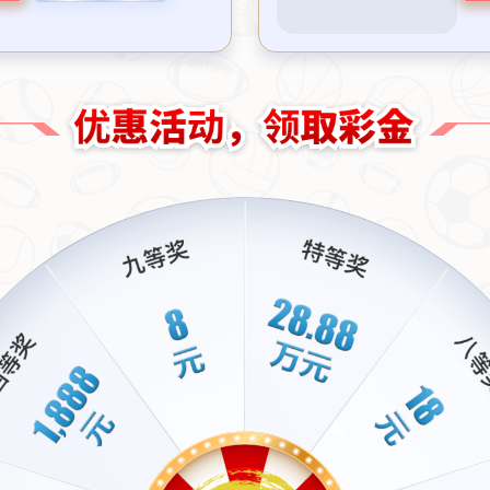
三的概率达到57.6%
。这意味着，球队很有可能无
过附加规则争取晋级机会。在国际大赛中，小组第三
最
可能被淘汰，关键在于与其他小组第三名的积分和净
—并非小组中的顶尖强队，但也并非毫无竞争力。近
时有起伏。例如，在与实力接近的对手交锋中，球队
在比赛中稳住阵脚，避免失误，将是决定最终排名的
容小觑的突破可能性
汰赛的概率为52.1%的数据却让人眼前一亮。这表
的可能性通过附加规则进入下一轮。这一数字背后，
的综合评估。