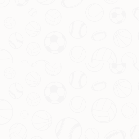
意：带*号为必填项
*
邮箱
*