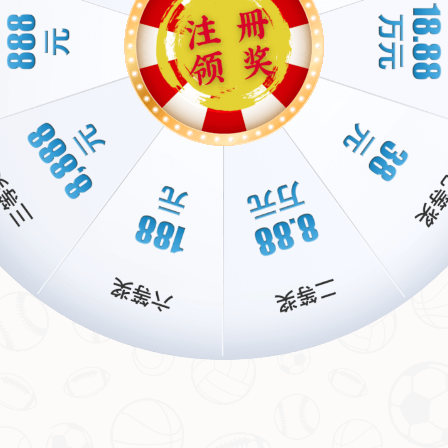
以小组第三身份出线的队伍，最终都取得了令人惊讶
的队伍凭借顽强的防守和关键时刻的反击，不仅成功
了信心，只要在比赛中展现足够的斗志和团队配合，
。近年来，部分主力球员在联赛中的表现可圈可点，
国际比赛节奏，仍是一个挑战。此外，主教练的战术
挥。如果能够在防守端保持稳定，同时在前场抓住有
加乐观
。