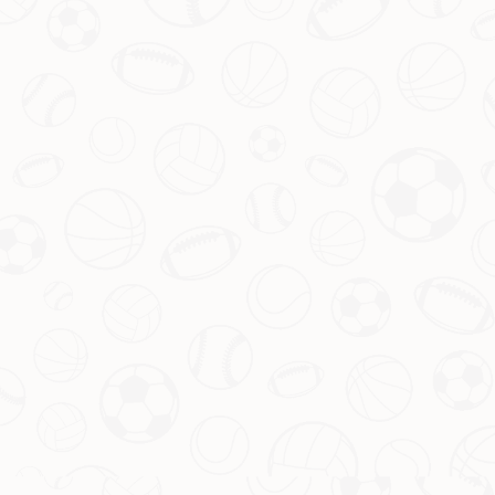
要荣誉，但在大赛（如世界杯）中的影响力仍显不足。
此外，他的防守短板也是一个绕不过去的坎。若能在皇
马弥补这一弱点，同时继续提升个人数据和团队荣誉，
他确实有希望挑战历史地位
。
案例分析：类似转会的成功先例
我们不妨看看其他球员转会豪门后的蜕变案例。例如，
当年C罗从曼联转会至皇马时，尽管已是顶级球星，但
他在伯纳乌真正实现了个人能力和团队荣誉的双丰收。
这样的例子表明，
转会至更高平台
往往能让球员突破自
身局限。对于阿诺徳来说，若能在皇马获得更多冠军并
完善自身技术，或许也能复制类似的成功路径。