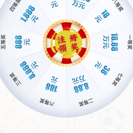
然而，阿诺德的防守能力曾多次受到质疑，尤其是在一
对一对抗中，他的站位和拦截有时显得不够稳健。如果
转会到皇马，这样的短板是否会被放大？还是在更强大
的团队支持下得到弥补？这些问题值得深思。
皇马的舞台：成就传奇的助推器
皇家马德里作为世界足坛的顶级豪门，拥有无与伦比的
资源和曝光度。历史上，皇马培养了无数传奇球员，而
右后卫位置上虽然没有像卡福或阿尔维斯那样的绝对统
治者，但也从不缺乏优秀人才。如果阿诺德加盟，他将
有机会在欧冠赛场上持续证明自己，
冲击历史第一右后
卫的宝座
。