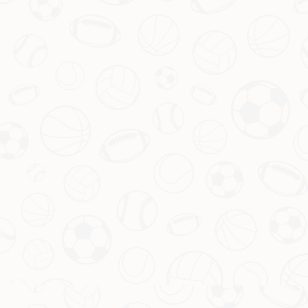
供NBA、CBA、足球联赛直播等精彩赛事内容。平台拥有
先进的直播技术，高清无延迟，实时数据分析及专业解说，
助您体验现场般的观赛感受。玩家通过APP更可随时随地
参与电子游戏与体育竞猜，畅享丰富互动玩法，感受非凡的
娱乐体验。平台注重用户体验，确保账户安全，娱乐投注两
不误，随心所欲尽享体育激情。
栏目导航
关于kaiyun sports
我们的优势