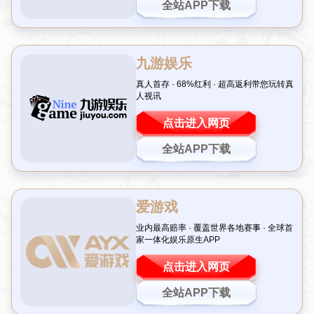
阿诺德转会皇马：能否成就史上最强右后卫？
引言：阿诺德的皇马梦与历史地位的碰撞
在足球世界中，特伦特·阿诺德（Trent Alexander-
Arnold）无疑是当今最出色的右后卫之一。这位利物浦
球星以精准的长传、卓越的视野和出色的进攻能力闻
名。然而，近年来关于他可能转会皇家马德里的传闻不
断升温，球迷们不禁开始讨论：如果阿诺德真的加盟皇
马，
他是否有机会成为历史第一右后卫
？本文将从他的
技术特点、皇马的平台优势以及历史对比等角度，深入
探讨这一话题，带你一探究竟。
阿诺德的技术特点：现代右后卫的标杆