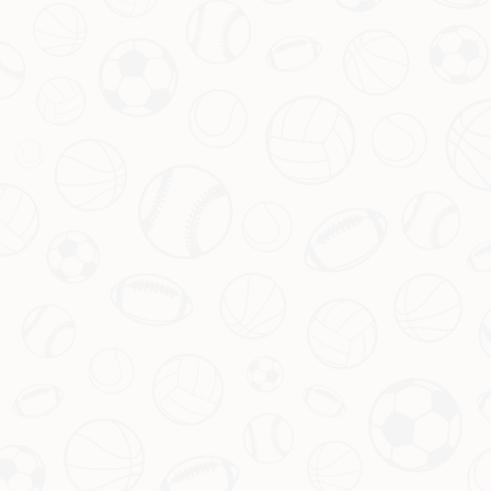
【复盘】普利希奇与赖因德斯联手，力挽
米兰颜面！
2026-08-07
乌德勒支欲买断阿莱，报价仅为50万欧
2026-08-07
最新新闻
辽宁队面临重组，赵继伟或转会北控；外援阵
2026-
容仅剩威尔斯。
08-07
【复盘】普利希奇与赖因德斯联手，力挽米
2026-08-
兰颜面！
07