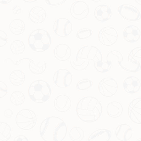
乌德勒支欲买断阿莱，报价仅为50万欧
2026-08-07
暴涨750倍！勒沃库森5年前20万签维尔茨，
2026-08-
今市值惊人！
07
开云体育（kaiyun sports）通过开云APP为广大体育迷提