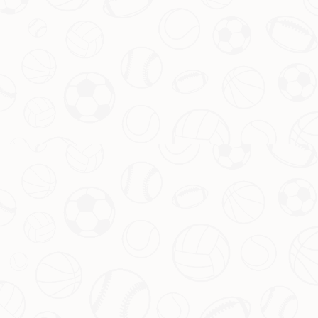
需求表单
如果你有相关需求，请填写以下表单
注意：带*号为必
填项
*
姓名
*
邮箱
*
备注信息