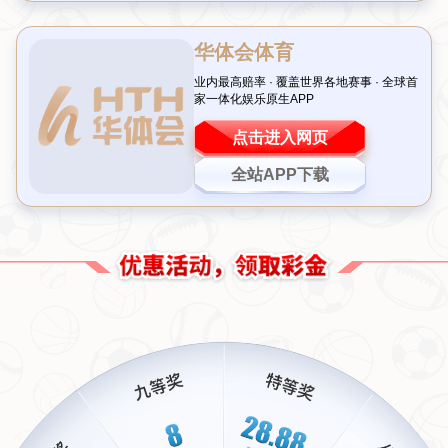
阿诺德被誉为“进攻型右后卫”的代表，他的球场表现完
全颠覆了传统边后卫的定义。
在利物浦的体系中
，他不
仅承担防守职责，更像是球队进攻的发起者。他的长传
球能力堪称一绝，经常能直接撕开对手防线。此外，他
在定位球中的助攻数据也令人印象深刻，这些都为他赢
得了无数赞誉。