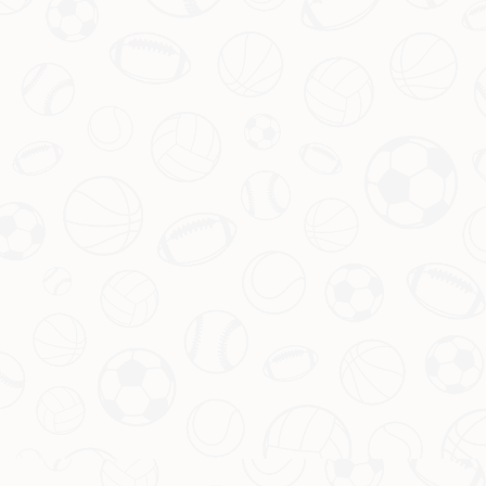
热门新闻
辽宁队面临重组，赵继伟或转会北控；外
援阵容仅剩威尔斯。
2026-08-07